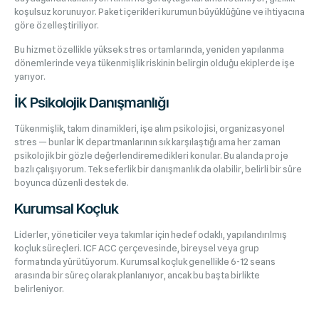
koşulsuz korunuyor. Paket içerikleri kurumun büyüklüğüne ve ihtiyacına
göre özelleştiriliyor.
Bu hizmet özellikle yüksek stres ortamlarında, yeniden yapılanma
dönemlerinde veya tükenmişlik riskinin belirgin olduğu ekiplerde işe
yarıyor.
İK Psikolojik Danışmanlığı
Tükenmişlik, takım dinamikleri, işe alım psikolojisi, organizasyonel
stres — bunlar İK departmanlarının sık karşılaştığı ama her zaman
psikolojik bir gözle değerlendiremedikleri konular. Bu alanda proje
bazlı çalışıyorum. Tek seferlik bir danışmanlık da olabilir, belirli bir süre
boyunca düzenli destek de.
Kurumsal Koçluk
Liderler, yöneticiler veya takımlar için hedef odaklı, yapılandırılmış
koçluk süreçleri. ICF ACC çerçevesinde, bireysel veya grup
formatında yürütüyorum. Kurumsal koçluk genellikle 6-12 seans
arasında bir süreç olarak planlanıyor, ancak bu başta birlikte
belirleniyor.