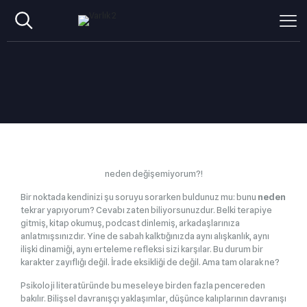
neden değişemiyorum?!
Bir noktada kendinizi şu soruyu sorarken buldunuz mu: bunu
neden
tekrar yapıyorum? Cevabı zaten biliyorsunuzdur. Belki terapiye
gitmiş, kitap okumuş, podcast dinlemiş, arkadaşlarınıza
anlatmışsınızdır. Yine de sabah kalktığınızda aynı alışkanlık, aynı
ilişki dinamiği, aynı erteleme refleksi sizi karşılar. Bu durum bir
karakter zayıflığı değil. İrade eksikliği de değil. Ama tam olarak ne?
Psikoloji literatüründe bu meseleye birden fazla pencereden
bakılır. Bilişsel davranışçı yaklaşımlar, düşünce kalıplarının davranışı