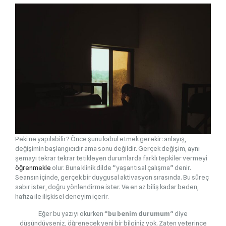
Peki ne yapılabilir? Önce şunu kabul etmek gerekir: anlayış,
değişimin başlangıcıdır ama sonu değildir. Gerçek değişim, aynı
şemayı tekrar tekrar tetikleyen durumlarda farklı tepkiler vermeyi
öğrenmekle
olur. Buna klinik dilde “yaşantısal çalışma” denir.
Seansın içinde, gerçek bir duygusal aktivasyon sırasında. Bu süreç
sabır ister, doğru yönlendirme ister. Ve en az biliş kadar beden,
hafıza ile ilişkisel deneyim içerir.
Eğer bu yazıyı okurken “
bu benim durumum
” diye
düşündüyseniz, öğrenecek yeni bir bilginiz yok. Zaten yeterince