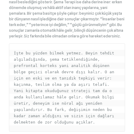
nasıl beslediğini gösterir. Şema Terapi ise daha derine iner: erken
dönemde oluşmuş ve hâlâ aktif olan inanç yapılarına, yani
şemalara. Bir şema basitçe şöyle çalışır: beyniniz çok küçük yaşta
bir dünyanın nasıl işlediğine dair sonuçlar çıkarmıştır. “İnsanlar beni
terk eder,” “yeterince iyi değilim,” “güçlü görünmeliyim” gibi. Bu
sonuçlar zamanla otomatik hâle gelir, bilinçli düşüncenin çok altına
yerleşir. Siz farkında bile olmadan onlara göre hareket edersiniz.
İşte bu yüzden bilmek yetmez. Beyin tehdit 
algıladığında, şema tetiklendiğinde, 
prefrontal korteks yani analitik düşünen 
bölge geçici olarak devre dışı kalır. O an 
için en eski ve en tanıdık tepkiyi verir: 
kaçınma, teslim olma ya da aşırı telafi. 
Yani kitapta okuduğunuz strateji tam da o 
anda kullanılamaz hâle gelir. Okumak bilgi 
üretir, deneyim ise nöral ağı yeniden 
yapılandırır. Bu fark, değişimin neden bu 
kadar zaman aldığını ve sizin için dağları 
delmekten de zor olduğunu açıklar.