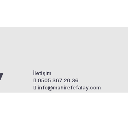
İletişim
0505 367 20 36
info@mahirefefalay.com
Nispetiye Mh. Peker Sk. No:15/3 – Beşiktaş | Eti
Takip Et