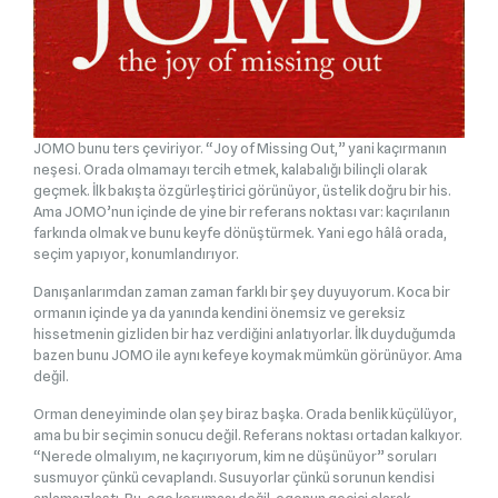
JOMO bunu ters çeviriyor. “Joy of Missing Out,” yani kaçırmanın
neşesi. Orada olmamayı tercih etmek, kalabalığı bilinçli olarak
geçmek. İlk bakışta özgürleştirici görünüyor, üstelik doğru bir his.
Ama JOMO’nun içinde de yine bir referans noktası var: kaçırılanın
farkında olmak ve bunu keyfe dönüştürmek. Yani ego hâlâ orada,
seçim yapıyor, konumlandırıyor.
Danışanlarımdan zaman zaman farklı bir şey duyuyorum. Koca bir
ormanın içinde ya da yanında kendini önemsiz ve gereksiz
hissetmenin gizliden bir haz verdiğini anlatıyorlar. İlk duyduğumda
bazen bunu JOMO ile aynı kefeye koymak mümkün görünüyor. Ama
değil.
Orman deneyiminde olan şey biraz başka. Orada benlik küçülüyor,
ama bu bir seçimin sonucu değil. Referans noktası ortadan kalkıyor.
“Nerede olmalıyım, ne kaçırıyorum, kim ne düşünüyor” soruları
susmuyor çünkü cevaplandı. Susuyorlar çünkü sorunun kendisi
anlamsızlaştı. Bu, ego koruması değil, egonun geçici olarak