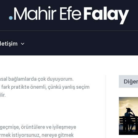
İletişim
msal bağlamlarda çok duyuyorum.
Diğer
 fark pratikte önemli, çünkü yanlış seçim
ir.
e geçmişe, örüntülere ve iyileşmeye
ştirmek istiyorsunuz, nereye gitmek