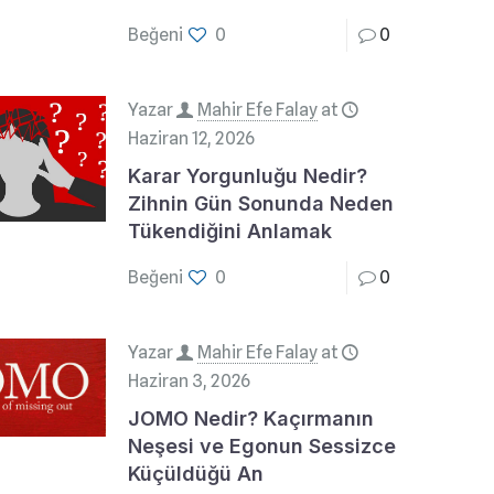
Beğeni
0
0
Yazar
Mahir Efe Falay
at
Haziran 12, 2026
Karar Yorgunluğu Nedir?
Zihnin Gün Sonunda Neden
Tükendiğini Anlamak
Beğeni
0
0
Yazar
Mahir Efe Falay
at
Haziran 3, 2026
JOMO Nedir? Kaçırmanın
Neşesi ve Egonun Sessizce
Küçüldüğü An