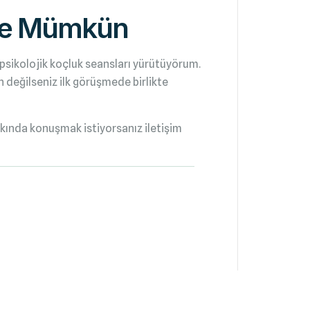
i de Mümkün
psikolojik koçluk seansları yürütüyörum.
 değilseniz ilk görüşmede birlikte
kkında konuşmak istiyorsanız iletişim