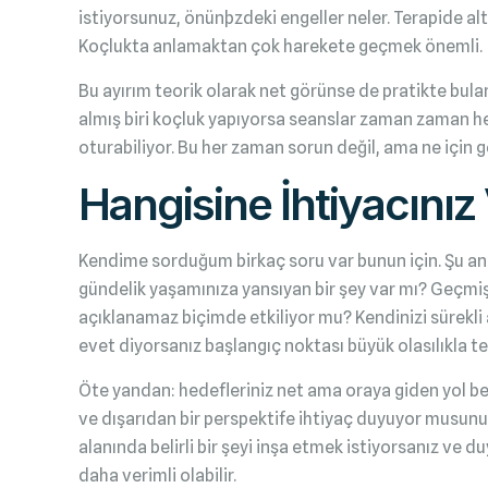
istiyorsunuz, önünþzdeki engeller neler. Terapide al
Koçlukta anlamaktan çok harekete geçmek önemli.
Bu ayırım teorik olarak net görünse de pratikte bulanı
almış biri koçluk yapıyorsa seanslar zaman zaman her 
oturabiliyor. Bu her zaman sorun değil, ama ne için g
Hangisine İhtiyacınız
Kendime sorduğum birkaç soru var bunun için. Şu an h
gündelik yaşamınıza yansıyan bir şey var mı? Geçmiş
açıklanamaz biçimde etkiliyor mu? Kendinizi sürekl
evet diyorsanız başlangıç noktası büyük olasılıkla te
Öte yandan: hedefleriniz net ama oraya giden yol bel
ve dışarıdan bir perspektife ihtiyaç duyuyor musunuz
alanında belirli bir şeyi inşa etmek istiyorsanız ve du
daha verimli olabilir.