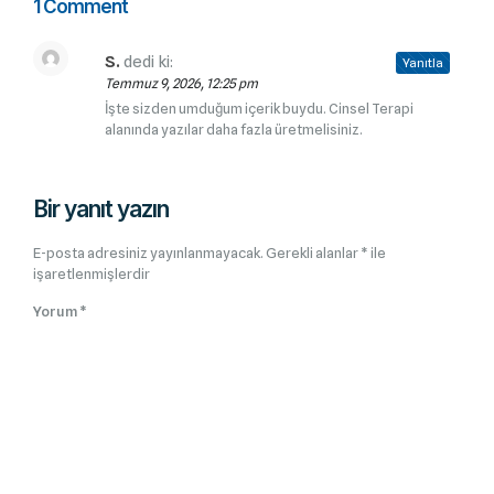
1 Comment
S.
dedi ki:
Yanıtla
Temmuz 9, 2026, 12:25 pm
İşte sizden umduğum içerik buydu. Cinsel Terapi
alanında yazılar daha fazla üretmelisiniz.
Bir yanıt yazın
E-posta adresiniz yayınlanmayacak.
Gerekli alanlar
*
ile
işaretlenmişlerdir
Yorum
*