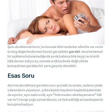
Şunu da eklemek lazım, bu konuda tıbbi nedenler elbette var ve bir
ürolog değerlendirmesi bazen gerçekten
gerekli
. Ama bedensel
bir açıklama bulunamadığında ya da bulunsa bile kaygı ve örüntü
hâlâ devam ediyorsa, mesele artık bedenle değil zihinle
konuşulması gereken bir yere geçmiş demektir.
Esas Soru
Asıl merak edilmesi gereken soru şu belki: bu acele, sadece yatak
odasında mı yaşanıyor, yoksa kişinin hayatının başka köşelerinde
de aynı hız, aynı sabırsızlık, aynı “bitirmeden rahatlayamama” hâli
var mı? Cevap çoğu zaman ikincisi, ve fark edildiği an bambaşka bir
konuşma başlıyor.