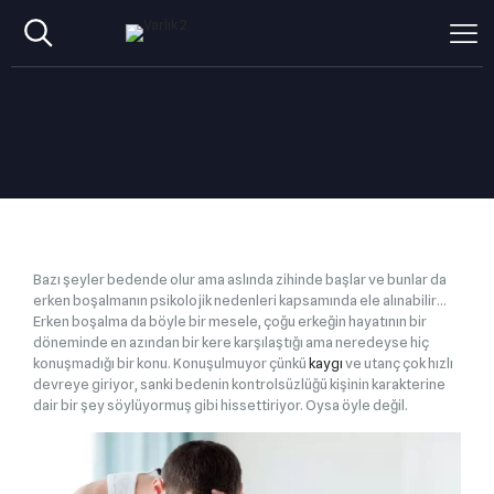
Bazı şeyler bedende olur ama aslında zihinde başlar ve bunlar da
erken boşalmanın psikolojik nedenleri kapsamında ele alınabilir…
Erken boşalma da böyle bir mesele, çoğu erkeğin hayatının bir
döneminde en azından bir kere karşılaştığı ama neredeyse hiç
konuşmadığı bir konu. Konuşulmuyor çünkü
kaygı
ve utanç çok hızlı
devreye giriyor, sanki bedenin kontrolsüzlüğü kişinin karakterine
dair bir şey söylüyormuş gibi hissettiriyor. Oysa öyle değil.