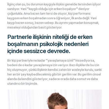
İlginç olan şu, bu durumun kaygıyla ilişkisi genelde tersinden işliyor
sanılıyor. Yani “kaygılı olduğu için erken boşalıyor” deniyor
çoğunlukla. Ama bazen tam tersi de oluyor, kişi performans
kaygısını erken boşalmadan sonra öğreniyor, ilk anda değil. Yani
kaygı bazen sonuç, bazen sebep. Bu ayrımı yapmadan konuşmak,
meseleyi olduğundan basit gösteriyor.
Partnerle ilişkinin niteliği de erken
boşalmanın psikolojik nedenleri
içinde sessizce devrede.
Bir kişi partneriyle ne kadar “yavaşlamaya izinli” hissediyorsa,
bedeni de o kadar yavaşlamaya izin veriyor. Bazı ilişkilerde bu izin
hiç oluşmuyor, çünkü ilişkinin kendisi zaten bir aceleyle kurulu, sanki
her an bir şey kaybedilecekmiş gibi bir gerilim var. Bu gerilim cinsel
alanda da kendini gösteriyor, sadece orada daha somut ve daha
utandırıcı bir biçimde.